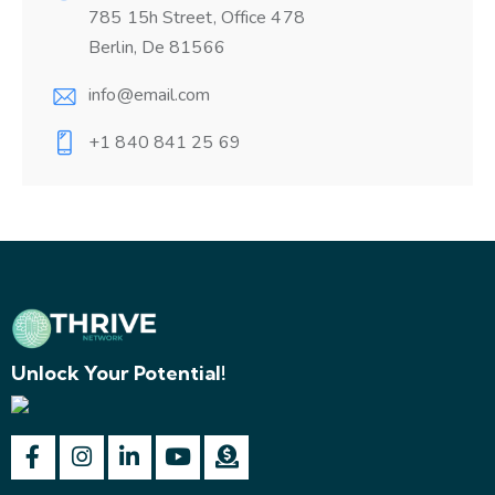
785 15h Street, Office 478
Berlin, De 81566
info@email.com
+1 840 841 25 69
Unlock Your Potential!